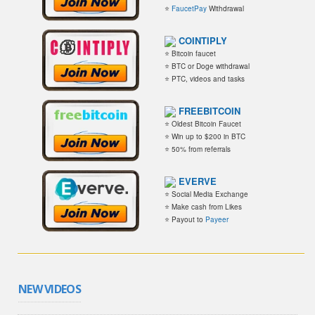
⭐
FaucetPay
Withdrawal
COINTIPLY
⭐ Bitcoin faucet
⭐ BTC or Doge withdrawal
⭐ PTC, videos and tasks
FREEBITCOIN
⭐ Oldest Bitcoin Faucet
⭐ Win up to $200 in BTC
⭐ 50% from referrals
EVERVE
⭐ Social Media Exchange
⭐ Make cash from Likes
⭐ Payout to
Payeer
NEW VIDEOS