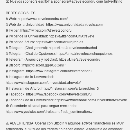
📧 Nuevos sponsors escribir a sponsors@atrevetecondru.com (advertising)
REDES SOCIALES:
🌐 Web: https://www.atrevetecondru.com/
🌐 Web de la Universidad: https://www.universidadatrevete.com
🌐 Twitter: https://twitter.com/Atrevetecondru
🌐 Twitter de la Universidad: https://twitter.com/UniAtrevete
🌐 Twitter de Arturo: https://twitter.com/Arturojrobles
🌐 Telegram (Chat general): https://t.me/atrevetecondruchat
🌐 Telegram (Chat de Opciones): https://t.me/atrevetecondruopciones
🌐 Telegram (Anuncios y noticias): https://t.me/atrevetecondru
🌐 Discord: https://discord.gg/6G6Qe5P
🌐 Instagram: https://www.instagram.com/atrevetecondru
🌐 Instagram de la Universidad:
https://www.instagram.com/universidad.atrevete/
🌐 Instagram de Arturo: https://instagram.com/arturorobles13
🌐 Facebook: https://www.facebook.com/AtreveteConDru
🌐 Facebook de la Universidad: https://www.facebook.com/UniversidadAtrevete
🛑 Suscríbete al canal para seguir creciendo:
https://www.youtube.com/drulozano?sub_confirmation=1
⚠️ ADVERTENCIA: Operar con Bitcoin y algunos activos financieros es MUY
arriesgado, el 90% de los traders no hacen dinero. Asegúrate de entender