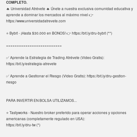
COMPLETO.
🔥 Universidad Atrévete 🔥 Únete a nuestra exclusiva comunidad educativa y
aprende a dominar los mercados al máximo nivel 👉
https://www.universidadatrevete.com
⭐ Bybit - ¡Hasta $30.000 en BONOS! 👉 https://bit.ly/dru-bybit (**)
==========================
✅ Aprende la Estrategia de Trading Atrévete (Video Gratis):
https://bit.ly/estrategia-atrevete
✅ Aprende a Gestionar el Riesgo (Video Gratis): https://bit.ly/dru-gestion-
riesgo
PARA INVERTIR EN BOLSA UTILIZAMOS...
⭐ Tastyworks - Nuestro broker preferido para operar acciones y opciones
americanas (completamente regulado en USA):
https://bit.ly/dru-tw (*)