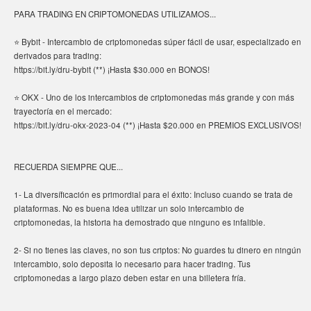
PARA TRADING EN CRIPTOMONEDAS UTILIZAMOS...
⭐ Bybit - Intercambio de criptomonedas súper fácil de usar, especializado en
derivados para trading:
https://bit.ly/dru-bybit (**) ¡Hasta $30.000 en BONOS!
⭐ OKX - Uno de los intercambios de criptomonedas más grande y con más
trayectoría en el mercado:
https://bit.ly/dru-okx-2023-04 (**) ¡Hasta $20.000 en PREMIOS EXCLUSIVOS!
RECUERDA SIEMPRE QUE...
1- La diversíficación es primordial para el éxito: Incluso cuando se trata de
plataformas. No es buena idea utilizar un solo intercambio de
criptomonedas, la historia ha demostrado que ninguno es infalible.
2- Si no tienes las claves, no son tus criptos: No guardes tu dinero en ningún
intercambio, solo deposita lo necesario para hacer trading. Tus
criptomonedas a largo plazo deben estar en una billetera fría.