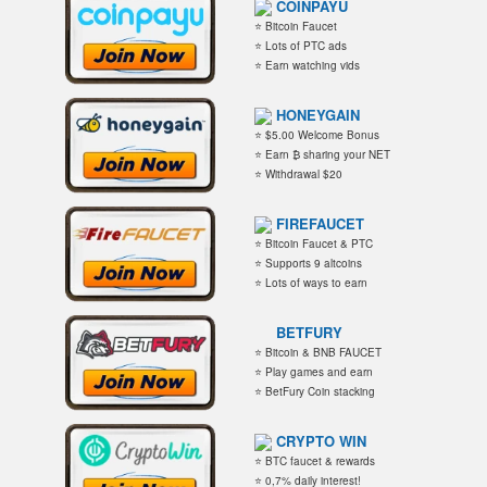
COINPAYU
⭐ Bitcoin Faucet
⭐ Lots of PTC ads
⭐ Earn watching vids
HONEYGAIN
⭐ $5.00 Welcome Bonus
⭐ Earn ₿ sharing your NET
⭐ Withdrawal $20
FIREFAUCET
⭐ Bitcoin Faucet & PTC
⭐ Supports 9 altcoins
⭐ Lots of ways to earn
BETFURY
⭐ Bitcoin & BNB FAUCET
⭐ Play games and earn
⭐ BetFury Coin stacking
CRYPTO WIN
⭐ BTC faucet & rewards
⭐ 0,7% daily interest!