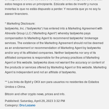
estos riesgos si eres un principiante. Edúcate antes de invertir y nunca
inviertas lo que no estás dispuesto a perder. Y recuerda que yo no soy tu
asesor financiero.
* Marketing Disclosure:
tastyworks, Inc. (“tastyworks”) has entered into a Marketing Agreement with
Atrevete Group LLC (“Marketing Agent”) whereby tastyworks pays
compensation to Marketing Agent to recommend tastyworks’ brokerage
services. The existence of the Marketing Agreement should not be deemed
as an endorsement or recommendation of Marketing Agent by tastyworks
and/or any of its affiliated companies. Neither tastyworks nor any of its
affiliated companies is responsible for the privacy practices of Marketing
Agent or this website. tastyworks does not warrant the accuracy or content of
the products or services offered by Marketing Agent or this website. Marketing
Agent is independent and not an affiliate of tastyworks.
** Los links de Bybit y OKX son para usuarios no residentes de Estados
Unidos o China.
Bitcoin and other crypto news, prices and info.
Published:
Saturday, April 29, 2023 3:32 PM
Category:
Dru Lozano