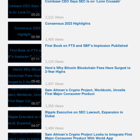
Coinbase CEO Says SEC Is on ‘Lone Crusade'
05:20
2,121 Views
Consensus 2023 Highlights
00:59
1,405 Views
First Book on FTX and SBF's Implosion Published
07:11
2,124 Views
Here's Why Bitcoin Blockchain Fees Have Surged to
2-Year Highs
05:42
1,437 Views
Sam Altman’s Crypto Project, Worldcoin, Unveils
First Major Consumer Product
06:07
1,356 Views
Ripple Executive on SEC Lawsuit, Expansion in
Dubai
04:07
1,406 Views
Sam Altman's Crypto Project Looks to Integrate First
Major Consumer Product With World App