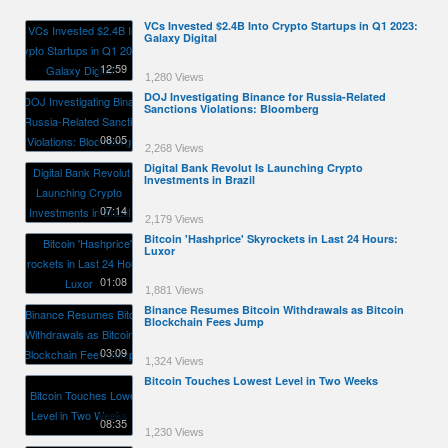
VCs Invested $2.4B Into Crypto Startups in Q1 2023:
Galaxy Digital
12:59
1,280 Views
DOJ Investigating Binance for Russia-Related
Sanctions Violations: Bloomberg
08:05
2,268 Views
Digital Bank Revolut Is Launching Crypto
Investments in Brazil
07:14
2,179 Views
Bitcoin 'Hashprice' Skyrockets in Last 24 Hours:
Luxor
01:08
1,881 Views
Binance Resumes Bitcoin Withdrawals as Bitcoin
Blockchain Fees Jump
03:09
1,324 Views
Bitcoin Touches Lowest Level in Two Weeks
08:35
1,230 Views