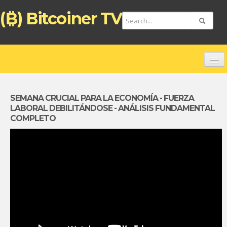
(₿) Bitcoiner TV
HOME
CHANNELS
SEMANA CRUCIAL PARA LA ECONOMÍA - FUERZA
LABORAL DEBILITÁNDOSE - ANÁLISIS FUNDAMENTAL
TOP VIDEOS
COMPLETO
NEW VIDEOS
FREE BITCOIN ATM CARD
BITCOIN DEBIT CARD (ENGLISH)
TARJETA DE PAGO BITCOIN (ESPAÑOL)
ZAHLUNGSKARTE BITCOIN (DEUTSCH)