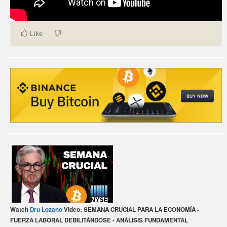
CARTE DE PAIEMENT BITCOIN (FRANÇAIS)
Like
CARTA DI PAGAMENTO BITCOIN (ITALIANO)
CARTÃO DE PAGAMENTO BITCOIN (PORTUGUÊS)
BETAALKAART BITCOIN (NEDERLANDS)
BETALKORT BITCOIN (SVENSKA)
KARTA PŁATNICZA BITCOIN (POLSKI)
PLATEBNÍ KARTA BITCOIN (ČEŠTINA)
Watch
Dru Lozano
Video: SEMANA CRUCIAL PARA LA ECONOMÍA -
FUERZA LABORAL DEBILITÁNDOSE - ANÁLISIS FUNDAMENTAL