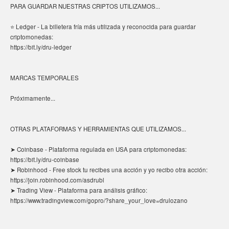
PARA GUARDAR NUESTRAS CRIPTOS UTILIZAMOS...
⭐ Ledger - La billetera fría más utilizada y reconocida para guardar
criptomonedas:
https://bit.ly/dru-ledger
MARCAS TEMPORALES
Próximamente...
OTRAS PLATAFORMAS Y HERRAMIENTAS QUE UTILIZAMOS...
➤ Coinbase - Plataforma regulada en USA para criptomonedas:
https://bit.ly/dru-coinbase
➤ Robinhood - Free stock tu recibes una acción y yo recibo otra acción:
https://join.robinhood.com/asdrubl
➤ Trading View - Plataforma para análisis gráfico:
https://www.tradingview.com/gopro/?share_your_love=drulozano