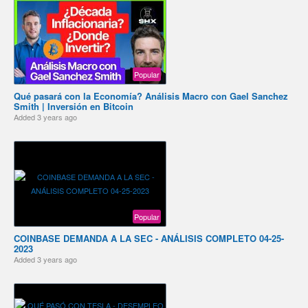
Popular
Qué pasará con la Economía? Análisis Macro con Gael Sanchez
Smith | Inversión en Bitcoin
Added
3 years ago
Popular
COINBASE DEMANDA A LA SEC - ANÁLISIS COMPLETO 04-25-
2023
Added
3 years ago