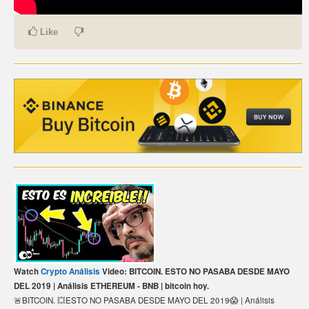
CARTE DE PAIEMENT BITCOIN (FRANÇAIS)
Like
CARTA DI PAGAMENTO BITCOIN (ITALIANO)
CARTÃO DE PAGAMENTO BITCOIN (PORTUGUÊS)
BETAALKAART BITCOIN (NEDERLANDS)
BETALKORT BITCOIN (SVENSKA)
KARTA PŁATNICZA BITCOIN (POLSKI)
PLATEBNÍ KARTA BITCOIN (ČEŠTINA)
Watch
Crypto Análisis
Video: BITCOIN. ESTO NO PASABA DESDE MAYO
DEL 2019 | Análisis ETHEREUM - BNB | bitcoin hoy.
🚨BITCOIN. 💥ESTO NO PASABA DESDE MAYO DEL 2019😱 | Análisis