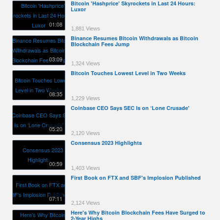
Bitcoin 'Hashprice' Skyrockets in Last 24 Hours:
Luxor
01:08
1,881 Views
Binance Resumes Bitcoin Withdrawals as Bitcoin
Blockchain Fees Jump
03:09
1,324 Views
Bitcoin Touches Lowest Level in Two Weeks
08:35
1,229 Views
Coinbase CEO Says SEC Is on ‘Lone Crusade'
05:20
2,120 Views
Consensus 2023 Highlights
00:59
1,403 Views
First Book on FTX and SBF's Implosion Published
07:11
2,124 Views
Here's Why Bitcoin Blockchain Fees Have Surged to
2-Year Highs