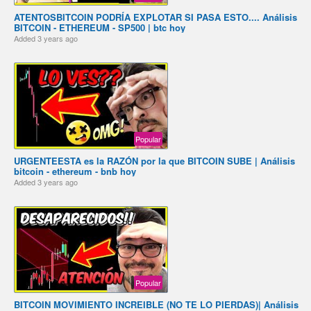
️ATENTOS️BITCOIN PODRÍA EXPLOTAR SI PASA ESTO.... Análisis
BITCOIN - ETHEREUM - SP500 | btc hoy
Added
3 years ago
Popular
️URGENTE️ESTA es la RAZÓN por la que BITCOIN SUBE️️ | Análisis
bitcoin - ethereum - bnb hoy
Added
3 years ago
Popular
️BITCOIN MOVIMIENTO INCREIBLE (NO TE LO PIERDAS)️️| Análisis