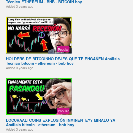
Técnico ETHEREUM - BNB - BITCOIN hoy
Added
3 years ago
Popular
️HOLDERS DE BITCOIN️NO DEJES QUE TE ENGAÑEN️️ Análisis
Técnico bitcoin - ethereum - bnb hoy
Added
3 years ago
Popular
️LOCURA️ALTCOINS EXPLOSIÓN INMINENTE?? MIRALO YA️️ |
Análisis bitcoin - ethereum - bnb hoy
Added
3 years ago