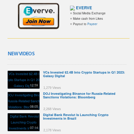
EVERVE
⭐ Social Media Exchange
⭐ Make cash from Likes
⭐ Payout to
Payeer
NEW VIDEOS
VCs Invested $2.4B Into Crypto Startups in Q1 2023:
Galaxy Digital
12:59
1,279 Views
DOJ Investigating Binance for Russia-Related
Sanctions Violations: Bloomberg
08:05
2,268 Views
Digital Bank Revolut Is Launching Crypto
Investments in Brazil
07:14
2,178 Views