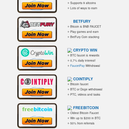
⭐ Supports 9 altcoins
⭐ Lots of ways to earn
BETFURY
⭐ Bitcoin & BNB FAUCET
⭐ Play games and earn
⭐ BetFury Coin stacking
CRYPTO WIN
⭐ BTC faucet & rewards
⭐ 0,7% daily interest!
⭐
FaucetPay
Withdrawal
COINTIPLY
⭐ Bitcoin faucet
⭐ BTC or Doge withdrawal
⭐ PTC, videos and tasks
FREEBITCOIN
⭐ Oldest Bitcoin Faucet
⭐ Win up to $200 in BTC
⭐ 50% from referrals