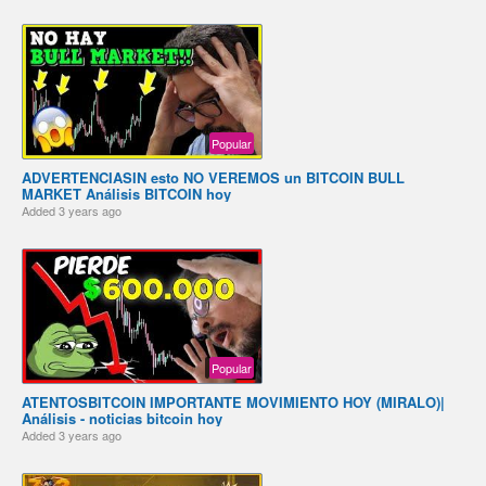
Popular
️ADVERTENCIA️SIN esto NO VEREMOS un BITCOIN BULL
MARKET️️ Análisis BITCOIN hoy
Added
3 years ago
Popular
️ATENTOS️BITCOIN IMPORTANTE MOVIMIENTO HOY (MIRALO)️️|
Análisis - noticias bitcoin hoy
Added
3 years ago