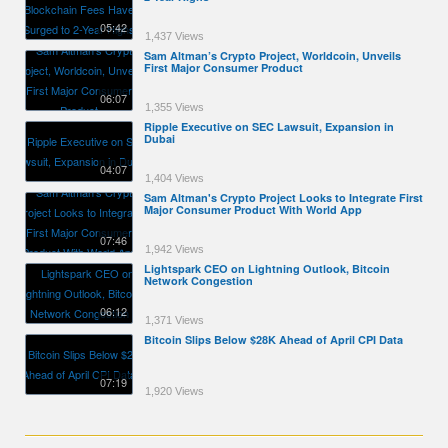
05:42
1,437 Views
Sam Altman’s Crypto Project, Worldcoin, Unveils
First Major Consumer Product
06:07
1,355 Views
Ripple Executive on SEC Lawsuit, Expansion in
Dubai
04:07
1,404 Views
Sam Altman's Crypto Project Looks to Integrate First
Major Consumer Product With World App
07:46
1,942 Views
Lightspark CEO on Lightning Outlook, Bitcoin
Network Congestion
06:12
1,371 Views
Bitcoin Slips Below $28K Ahead of April CPI Data
07:19
1,920 Views