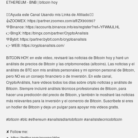
ETHEREUM - BNB | bitcoin hoy
👇🏻Ayuda este Canal Usando mis Links de Afiliado👇🏻
👍ZOOMEX: https://partner.zoomex.com/aff/ZX900907
💚Binance: https://accounts.binance.info/es/register?ref=YFWMJLHL
👉BingX: https://bingx.com/partner/CryptoAnalisis
💚Bybit: https://partner.bybit.com/b/cryptoanalisis
👉 WEB: https://cryptoanalisis.com/
BITCOIN HOY: en este video, revisaré las noticias de Bitcoin hoy y haré un
análisis de precios de Bitcoin y las criptomonedas (altcoins). Las noticias y el
análisis de BTC son mis análisis personales y mi opinion personal de Bitcoin,
pero NO es un consejo financiero o de inversión. En este canal,
CryptoAnálisis, hare videos todos los días sobre cripto noticias y análisis de
Bitcoin. Siempre incluiré análisis técnicos profesionales de Bitcoin, para
hacer una predicción del precio de Bitcoin, y también le mostraré las noticias
más relevantes para la inversión y el comercio de Bitcoin. Suscríbete si eres
un hodler de Bitcoin y deja un pulgar para apoyar mis videos gratis.
#bitcoin #btc #ethereum #analisisdiariobitcoin #analisistecnicobitcoin
✘ Follow me:
► https://twitter.com/george28lw