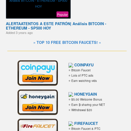
Popular
️ALERTA️ATENTOS A ESTE PATRÓN️️| Análisis BITCOIN -
ETHEREUM - SP500 HOY
Added
3 years ago
» TOP 10 FREE BITCOIN FAUCETS! «
COINPAYU
⭐ Bitcoin Faucet
⭐ Lots of PTC ads
⭐ Earn watching vids
HONEYGAIN
⭐ $5.00 Welcome Bonus
⭐ Earn ₿ sharing your NET
⭐ Withdrawal $20
FIREFAUCET
⭐ Bitcoin Faucet & PTC