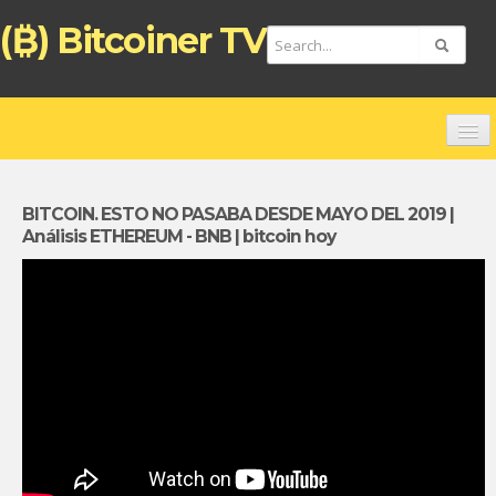
(₿) Bitcoiner TV
HOME
CHANNELS
BITCOIN. ESTO NO PASABA DESDE MAYO DEL 2019 |
Análisis ETHEREUM - BNB | bitcoin hoy
TOP VIDEOS
NEW VIDEOS
FREE BITCOIN ATM CARD
BITCOIN DEBIT CARD (ENGLISH)
TARJETA DE PAGO BITCOIN (ESPAÑOL)
ZAHLUNGSKARTE BITCOIN (DEUTSCH)