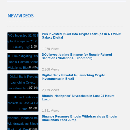
NEW VIDEOS
VCs Invested $2.4B Into Crypto Startups in Q1 2023:
Galaxy Digital
12:59
1,279 Views
DOJ Investigating Binance for Russia-Related
Sanctions Violations: Bloomberg
08:05
2,268 Views
Digital Bank Revolut Is Launching Crypto
Investments in Brazil
07:14
2,179 Views
Bitcoin 'Hashprice' Skyrockets in Last 24 Hours:
Luxor
01:08
1,881 Views
Binance Resumes Bitcoin Withdrawals as Bitcoin
Blockchain Fees Jump
03:09