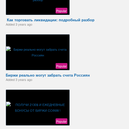
Popular
️ Как торговать ликвидации: подробный разбор
Added
3 years ago
Popular
Биржи реально могут забрать счета Россиян
Added
3 years ago
Popular