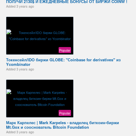
ПОЛУЧИ 2130$ И ЕЖЕДНЕВНЫЕ БОНУСЫ ОТ БИРЖИ COINW !
Added
3 years ago
Popular
Токенсейл/IDO биржи GLOBE: "Сoinbase for derivatives" из
Ycombinator
Added
3 years ago
Popular
Марк Карпелес | Mark Karpeles - владелец биткоин-биржи
Mt.Gox и сооснователь Bitcoin Foundation
Added
3 years ago