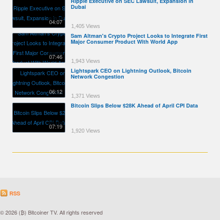
Ripple Executive on SEC Lawsuit, Expansion in
Dubai
04:07
1,405 Views
Sam Altman's Crypto Project Looks to Integrate First
Major Consumer Product With World App
07:46
1,943 Views
Lightspark CEO on Lightning Outlook, Bitcoin
Network Congestion
06:12
1,371 Views
Bitcoin Slips Below $28K Ahead of April CPI Data
07:19
1,920 Views
RSS
© 2026 (₿) Bitcoiner TV. All rights reserved