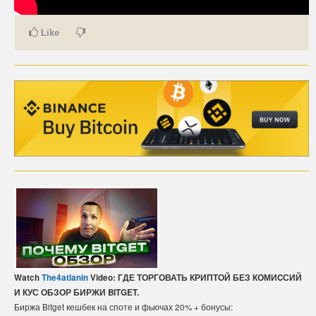
CARTE DE PAIEMENT BITCOIN (FRANÇAIS)
Like
CARTA DI PAGAMENTO BITCOIN (ITALIANO)
CARTÃO DE PAGAMENTO BITCOIN (PORTUGUÊS)
BETAALKAART BITCOIN (NEDERLANDS)
BETALKORT BITCOIN (SVENSKA)
KARTA PŁATNICZA BITCOIN (POLSKI)
PLATEBNÍ KARTA BITCOIN (ČEŠTINA)
Watch
The4atlanin
Video: ГДЕ ТОРГОВАТЬ КРИПТОЙ БЕЗ КОМИCСИЙ
И КУС ОБЗОР БИРЖИ BITGET.
Биржа Bitget кешбек на споте и фьючах 20% + бонусы: