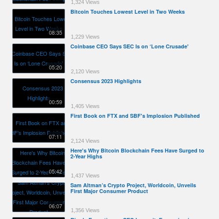
1,324 Views
Bitcoin Touches Lowest Level in Two Weeks
08:35
1,229 Views
Coinbase CEO Says SEC Is on ‘Lone Crusade'
05:20
2,120 Views
Consensus 2023 Highlights
00:59
1,405 Views
First Book on FTX and SBF's Implosion Published
07:11
2,124 Views
Here's Why Bitcoin Blockchain Fees Have Surged to
2-Year Highs
05:42
1,437 Views
Sam Altman’s Crypto Project, Worldcoin, Unveils
First Major Consumer Product
06:07
1,356 Views