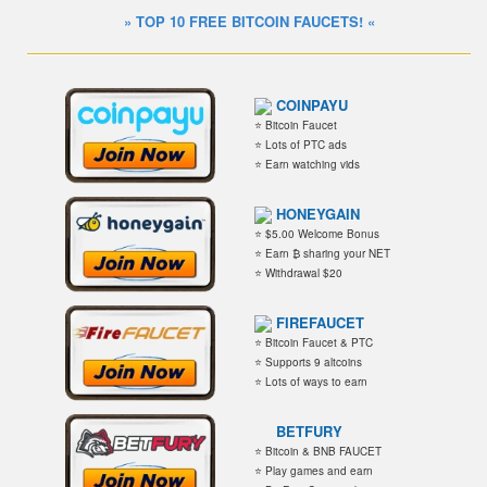
» TOP 10 FREE BITCOIN FAUCETS! «
COINPAYU
⭐ Bitcoin Faucet
⭐ Lots of PTC ads
⭐ Earn watching vids
HONEYGAIN
⭐ $5.00 Welcome Bonus
⭐ Earn ₿ sharing your NET
⭐ Withdrawal $20
FIREFAUCET
⭐ Bitcoin Faucet & PTC
⭐ Supports 9 altcoins
⭐ Lots of ways to earn
BETFURY
⭐ Bitcoin & BNB FAUCET
⭐ Play games and earn