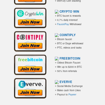
⭐ BetFury Coin stacking
CRYPTO WIN
⭐ BTC faucet & rewards
⭐ 0,7% daily interest!
⭐
FaucetPay
Withdrawal
COINTIPLY
⭐ Bitcoin faucet
⭐ BTC or Doge withdrawal
⭐ PTC, videos and tasks
FREEBITCOIN
⭐ Oldest Bitcoin Faucet
⭐ Win up to $200 in BTC
⭐ 50% from referrals
EVERVE
⭐ Social Media Exchange
⭐ Make cash from Likes
⭐ Payout to
Payeer