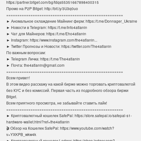
https://partner.bitget.com/bg/fdqs55351667898400315
Промо на P2P Bitget: http://bit.ly/3U3q0uo
=====================================================
► Аномальное охлаждение Майнинг ферм: https://t.me/Donnager_Ukraine
► Новости в Telegram: https://t.me/Info4atlanin
► Чат для Майнеров: https://t.me/Eho4atlanin
► Instagram: https://www.instagram.com/the4atlanin...
► Twitter Прогнозы и Новости: https://twitter.com/The4atlanin
По важным вопросам:
► Telegram Личка: https://t.me/The4atlanin
► Почта: the4atlanin@gmail.com
=====================================================
Всем привет!
В этом видео расскажу на какой бирже можно торговать криптовалютой
без КУС и без комиссий. Первая часть из подробного обзора биржи
Bitget.
Всем приятного просмотра, не забывайте ставить лайк!
=====================================================
► Криптовалютный кошелек SafePal: https://store.safepal.io/safepal-s1-
hardware-wallet.html?ref=the4atlanin
🎬 Обзор на Кошелек SafePal: https://www.youtube.com/watch?
v=YXKPB_wkw4k
► Криптовалютный кошелек Ledger: https://shop.ledger.com?