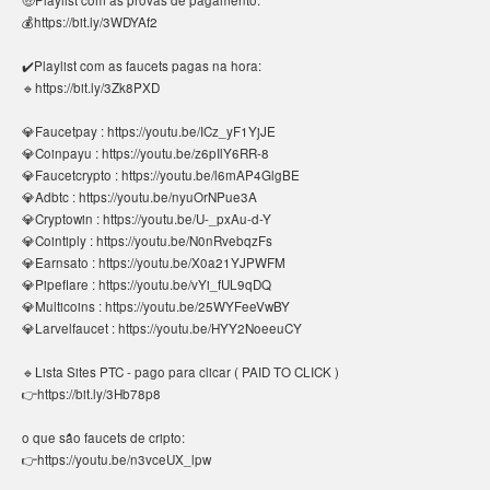
💰https://bit.ly/3WDYAf2
✔️Playlist com as faucets pagas na hora:
🔹https://bit.ly/3Zk8PXD
💎Faucetpay : https://youtu.be/ICz_yF1YjJE
💎Coinpayu : https://youtu.be/z6pIlY6RR-8
💎Faucetcrypto : https://youtu.be/l6mAP4GlgBE
💎Adbtc : https://youtu.be/nyuOrNPue3A
💎Cryptowin : https://youtu.be/U-_pxAu-d-Y
💎Cointiply : https://youtu.be/N0nRvebqzFs
💎Earnsato : https://youtu.be/X0a21YJPWFM
💎Pipeflare : https://youtu.be/vYi_fUL9qDQ
💎Multicoins : https://youtu.be/25WYFeeVwBY
💎Larvelfaucet : https://youtu.be/HYY2NoeeuCY
🔹Lista Sites PTC - pago para clicar ( PAID TO CLICK )
👉https://bit.ly/3Hb78p8
o que são faucets de cripto:
👉https://youtu.be/n3vceUX_lpw