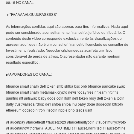
08:15 NO CANAL
🔹*FAAAAAALOUUURASSSSS*
As informações contidas aqui são apenas para fins informativos. Nada aqui
pode ser considerado aconselhamento financeiro, jurídico ou tributário. O
conteúdo deste vídeo corresponde exclusivamente às visualizações do
apresentador, que não é um consultor financeiro licenciado ou consultor de
investimento registrado. Negociar criptomoedas acarreta um risco
considerável de perda de ativos. O apresentador não garante nenhum
resultado específico.
✔️APOIADORES DO CANAL:
binance smart chain defi token shib shiba bsc bnb binance pancake swap
binance smart chain metamask crypto news today free nft earn nft nfts
gaming nft uniswap baby doge coin light defi token nrgy defi token altcoin
daily trust wallet airdrop defi shiba shiba inu baby doge dogecoin bitcoin
ethereum dogecoin tron litecoin ripple bnb tezos usdt
#Faucetpay #faucetlegit #faucet2023 #faucetmultycoin #faucetmultycrypto
#Faucetautowithdraw #FAUCETNOTIMER #Faucetunlimited #Faucetoffline
#Faucetdoge #btcgratis2022 #bitcoin #ethereum #ptc #paidtoclick #views