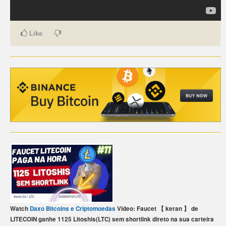
CARTE DE PAIEMENT BITCOIN (FRANÇAIS)
Like
CARTA DI PAGAMENTO BITCOIN (ITALIANO)
CARTÃO DE PAGAMENTO BITCOIN (PORTUGUÊS)
BETAALKAART BITCOIN (NEDERLANDS)
BETALKORT BITCOIN (SVENSKA)
KARTA PŁATNICZA BITCOIN (POLSKI)
PLATEBNÍ KARTA BITCOIN (ČEŠTINA)
Watch
Daxo Bitcoins e Criptomoedas
Video: Faucet 【 keran 】 de
LITECOIN ganhe 1125 Litoshis(LTC) sem shortlink direto na sua carteira