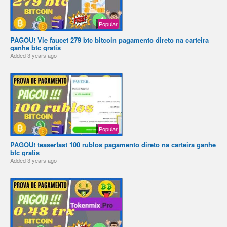
Popular
PAGOU! Vie faucet 279 btc bitcoin pagamento direto na carteira
ganhe btc gratis
Added
3 years ago
Popular
PAGOU! teaserfast 100 rublos pagamento direto na carteira ganhe
btc gratis
Added
3 years ago