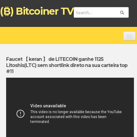
(₿) Bitcoiner TV
HOME
CHANNELS
Faucet 【 keran 】 de LITECOIN ganhe 1125
Litoshis(LTC) sem shortlink direto na sua carteira top
TOP VIDEOS
#11
NEW VIDEOS
FREE BITCOIN ATM CARD
BITCOIN DEBIT CARD (ENGLISH)
TARJETA DE PAGO BITCOIN (ESPAÑOL)
ZAHLUNGSKARTE BITCOIN (DEUTSCH)