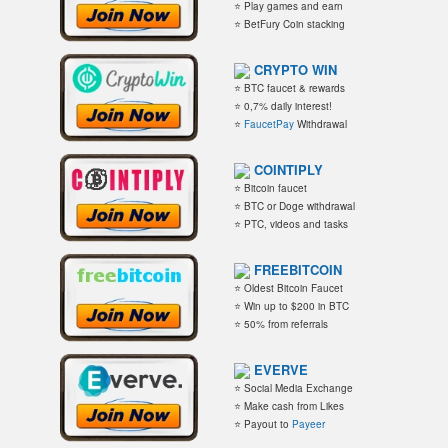
⭐ Play games and earn
⭐ BetFury Coin stacking
CRYPTO WIN
⭐ BTC faucet & rewards
⭐ 0,7% daily interest!
⭐
FaucetPay
Withdrawal
COINTIPLY
⭐ Bitcoin faucet
⭐ BTC or Doge withdrawal
⭐ PTC, videos and tasks
FREEBITCOIN
⭐ Oldest Bitcoin Faucet
⭐ Win up to $200 in BTC
⭐ 50% from referrals
EVERVE
⭐ Social Media Exchange
⭐ Make cash from Likes
⭐ Payout to
Payeer