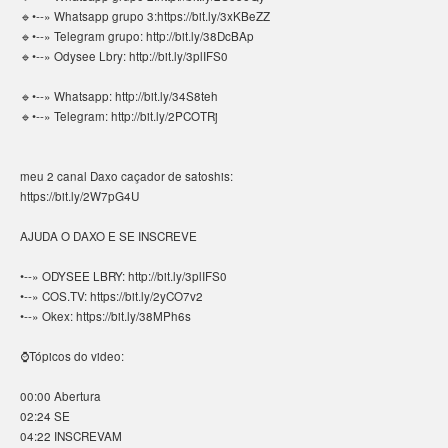
🔹•--» Whatsapp grupo 3:https://bit.ly/3xKBeZZ
🔹•--» Telegram grupo: http://bit.ly/38DcBAp
🔹•--» Odysee Lbry: http://bit.ly/3plIFS0
🔹•--» Whatsapp: http://bit.ly/34S8teh
🔹•--» Telegram: http://bit.ly/2PCOTRj
meu 2 canal Daxo caçador de satoshis:
https://bit.ly/2W7pG4U
AJUDA O DAXO E SE INSCREVE
•--» ODYSEE LBRY: http://bit.ly/3plIFS0
•--» COS.TV: https://bit.ly/2yCO7v2
•--» Okex: https://bit.ly/38MPh6s
⌚Tópicos do video:
00:00 Abertura
02:24 SE
04:22 INSCREVAM