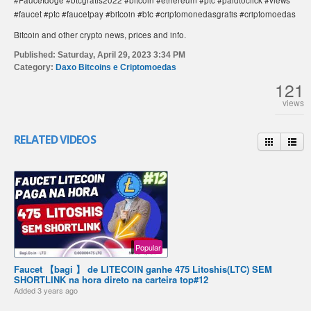
#faucet #ptc #faucetpay #bitcoin #btc #criptomonedasgratis #criptomoedas
Bitcoin and other crypto news, prices and info.
Published:
Saturday, April 29, 2023 3:34 PM
Category:
Daxo Bitcoins e Criptomoedas
121
views
RELATED VIDEOS
Popular
Faucet 【bagi 】 de LITECOIN ganhe 475 Litoshis(LTC) SEM
SHORTLINK na hora direto na carteira top#12
Added
3 years ago