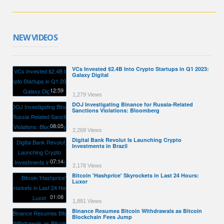
NEW VIDEOS
VCs Invested $2.4B Into Crypto Startups in Q1 2023:
Galaxy Digital
12:59
1,279 Views
DOJ Investigating Binance for Russia-Related
Sanctions Violations: Bloomberg
08:05
2,268 Views
Digital Bank Revolut Is Launching Crypto
Investments in Brazil
07:14
2,178 Views
Bitcoin 'Hashprice' Skyrockets in Last 24 Hours:
Luxor
01:08
1,881 Views
Binance Resumes Bitcoin Withdrawals as Bitcoin
Blockchain Fees Jump