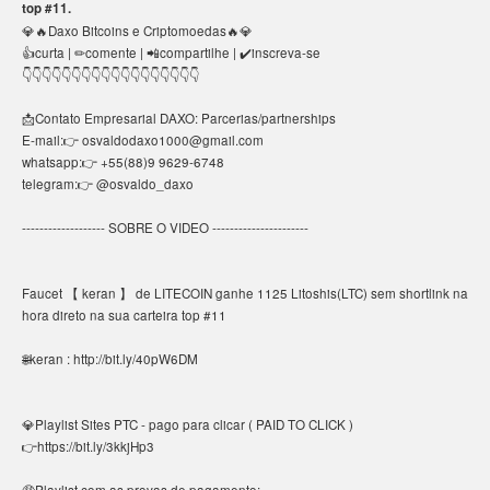
top #11.
💎🔥Daxo Bitcoins e Criptomoedas🔥💎
👍curta | ✏comente | 📲compartilhe | ✔️inscreva-se
👇👇👇👇👇👇👇👇👇👇👇👇👇👇👇👇👇👇
📩Contato Empresarial DAXO: Parcerias/partnerships
E-mail:👉 osvaldodaxo1000@gmail.com
whatsapp:👉 +55(88)9 9629-6748
telegram:👉 @osvaldo_daxo
------------------- SOBRE O VIDEO ----------------------
Faucet 【 keran 】 de LITECOIN ganhe 1125 Litoshis(LTC) sem shortlink na
hora direto na sua carteira top #11
🌐keran : http://bit.ly/40pW6DM
💎Playlist Sites PTC - pago para clicar ( PAID TO CLICK )
👉https://bit.ly/3kkjHp3
🤑Playlist com as provas de pagamento: