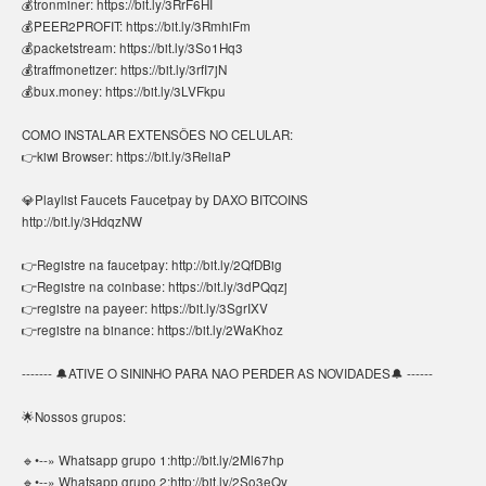
💰tronminer: https://bit.ly/3RrF6HI
💰PEER2PROFIT: https://bit.ly/3RmhiFm
💰packetstream: https://bit.ly/3So1Hq3
💰traffmonetizer: https://bit.ly/3rfI7jN
💰bux.money: https://bit.ly/3LVFkpu
COMO INSTALAR EXTENSÕES NO CELULAR:
👉kiwi Browser: https://bit.ly/3ReliaP
💎Playlist Faucets Faucetpay by DAXO BITCOINS
http://bit.ly/3HdqzNW
👉Registre na faucetpay: http://bit.ly/2QfDBig
👉Registre na coinbase: https://bit.ly/3dPQqzj
👉registre na payeer: https://bit.ly/3SgrIXV
👉registre na binance: https://bit.ly/2WaKhoz
------- 🔔ATIVE O SININHO PARA NAO PERDER AS NOVIDADES🔔 ------
🌟Nossos grupos:
🔹•--» Whatsapp grupo 1:http://bit.ly/2Ml67hp
🔹•--» Whatsapp grupo 2:http://bit.ly/2So3eQy