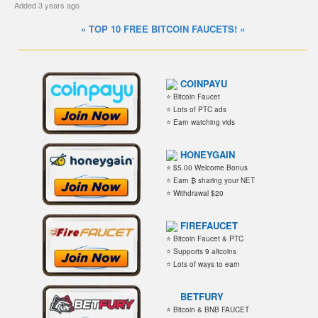
Added
3 years ago
» TOP 10 FREE BITCOIN FAUCETS! «
COINPAYU
⭐ Bitcoin Faucet
⭐ Lots of PTC ads
⭐ Earn watching vids
HONEYGAIN
⭐ $5.00 Welcome Bonus
⭐ Earn ₿ sharing your NET
⭐ Withdrawal $20
FIREFAUCET
⭐ Bitcoin Faucet & PTC
⭐ Supports 9 altcoins
⭐ Lots of ways to earn
BETFURY
⭐ Bitcoin & BNB FAUCET