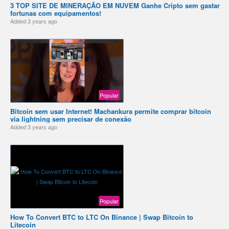
3 TOP SITE DE MINERAÇÃO EM NUVEM Ganhe Cripto sem gastar
fortunas com equipamentos!
Added
3 years ago
Popular
Bitcoin sem usar Internet! Machankura permite comprar bitcoin
via lightning sem precisar de conexão
Added
3 years ago
Popular
How To Convert BTC to LTC On Binance | Swap Bitcoin to
Litecoin