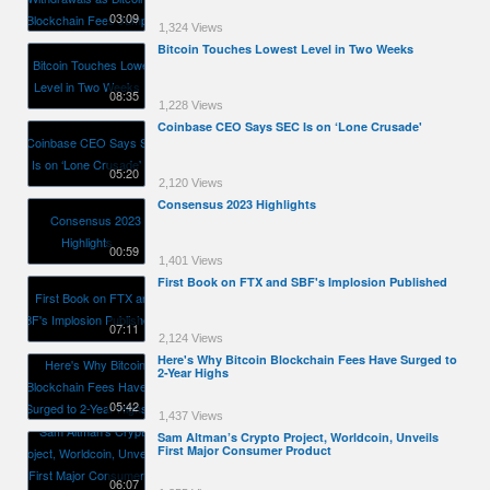
03:09
1,324 Views
Bitcoin Touches Lowest Level in Two Weeks
08:35
1,228 Views
Coinbase CEO Says SEC Is on ‘Lone Crusade'
05:20
2,120 Views
Consensus 2023 Highlights
00:59
1,401 Views
First Book on FTX and SBF's Implosion Published
07:11
2,124 Views
Here's Why Bitcoin Blockchain Fees Have Surged to
2-Year Highs
05:42
1,437 Views
Sam Altman’s Crypto Project, Worldcoin, Unveils
First Major Consumer Product
06:07