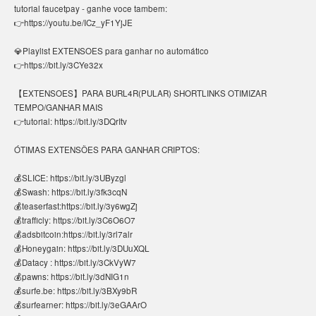
tutorial faucetpay - ganhe voce tambem:
👉https://youtu.be/ICz_yF1YjJE
💎Playlist EXTENSOES para ganhar no automático
👉https://bit.ly/3CYe32x
【EXTENSOES】PARA BURL4R(PULAR) SHORTLINKS OTIMIZAR
TEMPO/GANHAR MAIS
👉tutorial: https://bit.ly/3DQrItv
ÓTIMAS EXTENSÕES PARA GANHAR CRIPTOS:
💰SLICE: https://bit.ly/3UByzgl
💰Swash: https://bit.ly/3fk3cqN
💰teaserfast:https://bit.ly/3y6wgZj
💰trafficly: https://bit.ly/3C6O6O7
💰adsbitcoin:https://bit.ly/3rl7alr
💰Honeygain: https://bit.ly/3DUuXQL
💰Datacy : https://bit.ly/3CkVyW7
💰pawns: https://bit.ly/3dNIG1n
💰surfe.be: https://bit.ly/3BXy9bR
💰surfearner: https://bit.ly/3eGAArO