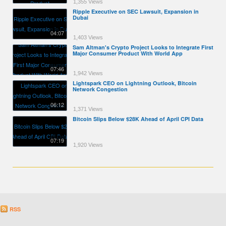
1,355 Views
Ripple Executive on SEC Lawsuit, Expansion in
Dubai
04:07
1,403 Views
Sam Altman's Crypto Project Looks to Integrate First
Major Consumer Product With World App
07:46
1,942 Views
Lightspark CEO on Lightning Outlook, Bitcoin
Network Congestion
06:12
1,371 Views
Bitcoin Slips Below $28K Ahead of April CPI Data
07:19
1,920 Views
RSS