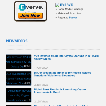
EVERVE
⭐ Social Media Exchange
⭐ Make cash from Likes
⭐ Payout to
Payeer
NEW VIDEOS
VCs Invested $2.4B Into Crypto Startups in Q1 2023:
Galaxy Digital
12:59
1,279 Views
DOJ Investigating Binance for Russia-Related
Sanctions Violations: Bloomberg
08:05
2,268 Views
Digital Bank Revolut Is Launching Crypto
Investments in Brazil
07:14
2,178 Views