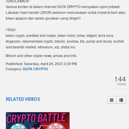
//DISCLAIMER//
Semua konten di dalam channel DUTA CRYPTO merupakan opini pribadi.
Lakukan riset mandiri (DYOR) sebelum memutuskan untuk invest di koin atau
token apapun dan selalu gunakan uang dingin!!
//TAG//
token crypto, prediksi koin kripto, token micin, brise, bitgert, terra luna,
dogecoin, rekomendasi crypto, bitcoin, analisa, btc, pump and dump, bullish
and bearish market, ethereum, xrp, shiba inu
Bitcoin and other crypto news, prices and info.
Published:
Saturday, April 29, 2023 3:19 PM
Category:
DUTA CRYPTO
144
views
RELATED VIDEOS