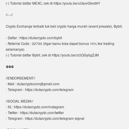
(-) Tutorial daftar MEXC, cek di https://youtu.be/uUsxvG5vd9Y
//---//
Crypto Exchange terbaik tuk beli crypto harga murah (event presale), Bybit;
- Daftar : https://dutacrypto.com/bybit
- Referral Code : 22733 (Agar kamu bisa dapet bonus 10% fee trading
selamanya).
(-) Tutorial daftar Bybit, cek di https://youtu.be/zr2QGy5gZJM
⛔️⛔️⛔️
//ENDORSEMENT//
- Mail : dutacryptocom@gmail.com
- Telegram : https://dutacrypto.com/telegram
//SOCIAL MEDIA//
- IG : https://dutacrypto.com/instagram
- Twitter : https://dutacrypto.com/twitter
- Telegram : https://dutacrypto.com/telegram-signal