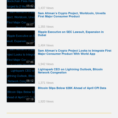
05:42
1,437 Views
Sam Altman’s Crypto Project, Worldcoin, Unveils
First Major Consumer Product
06:07
1,355 Views
Ripple Executive on SEC Lawsuit, Expansion in
Dubai
04:07
1,404 Views
Sam Altman's Crypto Project Looks to Integrate First
Major Consumer Product With World App
07:46
1,942 Views
Lightspark CEO on Lightning Outlook, Bitcoin
Network Congestion
06:12
1,371 Views
Bitcoin Slips Below $28K Ahead of April CPI Data
07:19
1,920 Views