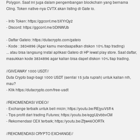
Polygon. Saat ini juga dalam pengembangan blockchain yang bernama
Cling. Token native-nya CVTX akan listing di Gate io.
- Info Token: https://ggcont.me/3XYrQy2
- Discord: https://ggcont.me/3DiNWUb
- Daftar Gateio: https://dutacrypto.com/gateio
- Kode : 3834896 (Agar kamu mendaapatkan diskon 10% tiap trading)
... atau bisa langsung instal aplikasi Gateio di HP lewat play store. Saat daftar,
masukkan kode 3834896 agar kalian bisa dapet diskon 10% tiap trading.
//GIVEAWAY 1000 USDT//
Duta Crypto bagi-bagi 1000 USDT (senilai 15 juta rupiah) untuk kalian nih,
mau?
- Klik https://dutacrypto.com/free-usdt
//REKOMENDASI VIDEO//
- Exchange terbaik untuk beli micin; https://youtu.be/REjyuV5ff-k
- Tips profit dari trading Futures; https://youtu.be/eggU2vbbvCM
- Rekomendasi CEX terbaik; https://youtu.be/Ztjw46OORTk
//REKOMENDASI CRYPTO EXCHANGE//