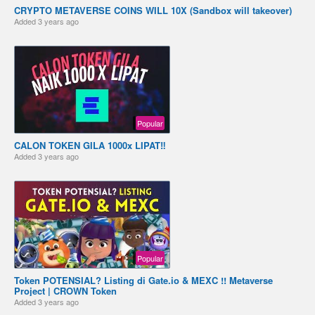
CRYPTO METAVERSE COINS WILL 10X (Sandbox will takeover)
Added
3 years ago
Popular
CALON TOKEN GILA 1000x LIPAT‼️
Added
3 years ago
Popular
Token POTENSIAL? Listing di Gate.io & MEXC !! Metaverse
Project | CROWN Token
Added
3 years ago