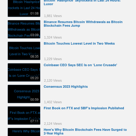
Bitcoin 'Hashprice' Skyrockets in Last 24 Hours:
Luxor
01:08
1,881 Views
Binance Resumes Bitcoin Withdrawals as Bitcoin
Blockchain Fees Jump
03:09
1,324 Views
Bitcoin Touches Lowest Level in Two Weeks
08:35
1,229 Views
Coinbase CEO Says SEC Is on ‘Lone Crusade'
05:20
2,120 Views
Consensus 2023 Highlights
00:59
1,402 Views
First Book on FTX and SBF's Implosion Published
07:11
2,124 Views
Here's Why Bitcoin Blockchain Fees Have Surged to
2-Year Highs