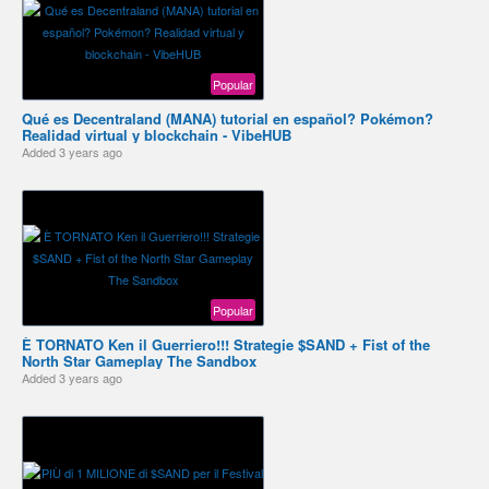
Popular
Qué es Decentraland (MANA) tutorial en español? Pokémon?
Realidad virtual y blockchain - VibeHUB
Added
3 years ago
Popular
È TORNATO Ken il Guerriero!!! Strategie $SAND + Fist of the
North Star Gameplay The Sandbox
Added
3 years ago