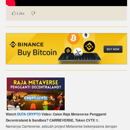
CARTE DE PAIEMENT BITCOIN (FRANÇAIS)
Like
CARTA DI PAGAMENTO BITCOIN (ITALIANO)
CARTÃO DE PAGAMENTO BITCOIN (PORTUGUÊS)
BETAALKAART BITCOIN (NEDERLANDS)
BETALKORT BITCOIN (SVENSKA)
KARTA PŁATNICZA BITCOIN (POLSKI)
PLATEBNÍ KARTA BITCOIN (ČEŠTINA)
Watch
DUTA CRYPTO
Video: Calon Raja Metaverse Pengganti
Decentraland & Sandbox? CARRIEVERSE, Token CVTX !!.
Namanya Carrieverse, sebuah project Metaverse bekerjasama dengan