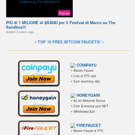
Popular
PIÙ di 1 MILIONE di $SAND per il Festival di Marzo su The
Sandbox!!!
Added
3 years ago
» TOP 10 FREE BITCOIN FAUCETS! «
COINPAYU
⭐ Bitcoin Faucet
⭐ Lots of PTC ads
⭐ Earn watching vids
HONEYGAIN
⭐ $5.00 Welcome Bonus
⭐ Earn ₿ sharing your NET
⭐ Withdrawal $20
FIREFAUCET
⭐ Bitcoin Faucet & PTC