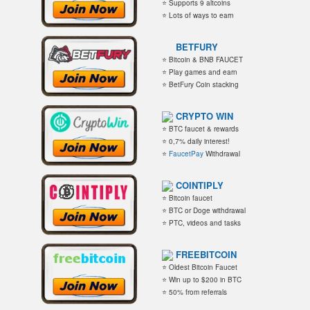
⭐ Supports 9 altcoins
⭐ Lots of ways to earn
BETFURY
⭐ Bitcoin & BNB FAUCET
⭐ Play games and earn
⭐ BetFury Coin stacking
CRYPTO WIN
⭐ BTC faucet & rewards
⭐ 0,7% daily interest!
⭐
FaucetPay
Withdrawal
COINTIPLY
⭐ Bitcoin faucet
⭐ BTC or Doge withdrawal
⭐ PTC, videos and tasks
FREEBITCOIN
⭐ Oldest Bitcoin Faucet
⭐ Win up to $200 in BTC
⭐ 50% from referrals