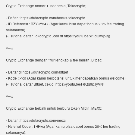
Crypto Exchange nomor 1 Indonesia, Tokocrypto;
- Daftar : https://dutacrypto.com/bonus-tokocrypto
- ID Referensi : RZY9Y247 (Agar kamu bisa dapet bonus 20% fee trading
selamanya).
(-) Tutorial daftar Tokocrypto, cek di https://youtu.be/xrFdCyVpJtg
//---//
Crypto Exchange dengan fitur lengkap & fee murah, Bitget;
- Daftar di https://dutacrypto.com/bitget
- Kode : xtcd (Agar kamu berpotensi untuk mendapatkan bonus welcome)
(-) Tutorial daftar Bitget, cek di https://youtu.be/F6Qq9pJyVN4
//---//
Crypto Exchange terbaik untuk berburu token Micin, MEXC;
- Daftar : https://dutacrypto.com/mexc
- Referral Code : 1HRwq (Agar kamu bisa dapet bonus 20% fee trading
selamanya).